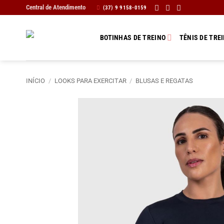
Skip
Central de Atendimento
(37) 9 9158-0159
to
content
BOTINHAS DE TREINO
TÊNIS DE TRE
INÍCIO
/
LOOKS PARA EXERCITAR
/
BLUSAS E REGATAS