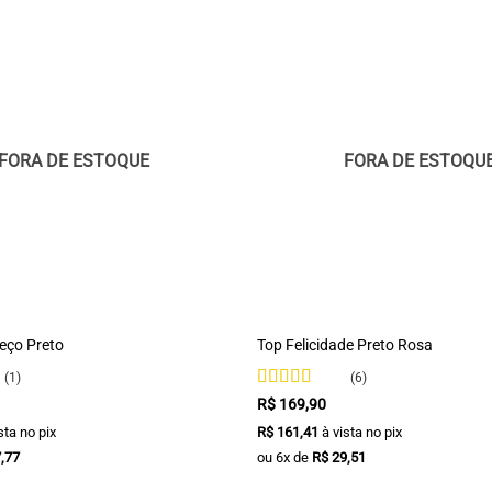
FORA DE ESTOQUE
FORA DE ESTOQU
+
eço Preto
Top Felicidade Preto Rosa
(1)
(6)
Avaliação
R$
169,90
4.67
de 5
sta no pix
R$
161,41
à vista no pix
,77
ou
6
x de
R$
29,51