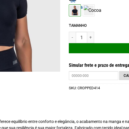
TAMANHO
Blusa Cropped Resiliência Preto 
Simular frete e prazo de entreg
SKU:
CROPPED414
ferece equilíbrio entre conforto e elegância, o acabamento na manga e na 
que sua resiliência é sua maior fortaleza. Fabricado com tecido ideal pa