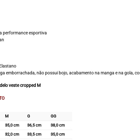
a performance esportiva
an
Elastano
ga emborrachada, não possui bojo, acabamento na manga e na gola, costur
delo veste cropped M
TO
M
G
GG
35,0 cm
36,5 cm
38,0 cm
32,0 cm
33,5 cm
35,0 cm