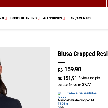
INO
LOOKS DE TREINO
ACESSÓRIOS
LANÇAMENTOS
Blusa Cropped Resi
159,90
R$
151,91
à vista no pix
R$
ou até
6
x de
27,77
R$
Tabela De Medidas
A modelo veste cropped M.
COR