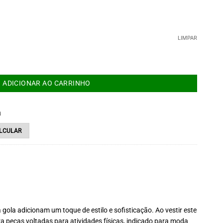
LIMPAR
quantidade
ADICIONAR AO CARRINHO
a
gola adicionam um toque de estilo e sofisticação. Ao vestir este
ra peças voltadas para atividades físicas, indicado para moda