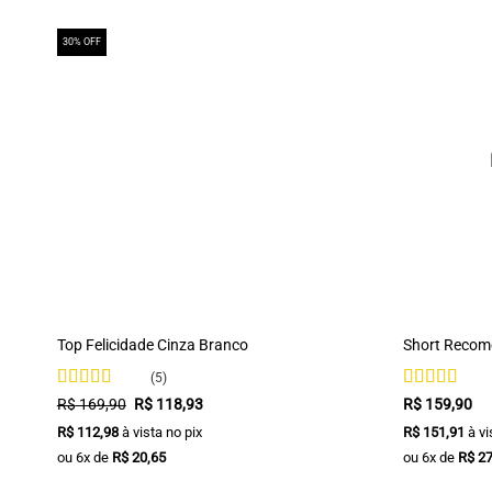
30% OFF
+
+
Top Felicidade Cinza Branco
Short Recom
(5)
Avaliação
Avaliação
5
O
O
R$
169,90
R$
118,93
R$
159,90
preço
preço
4.8
de 5
de 5
R$
112,98
à vista no pix
R$
151,91
à vi
original
atual
era:
é:
ou
6
x de
R$
20,65
ou
6
x de
R$
27
R$ 169,90.
R$ 118,93.