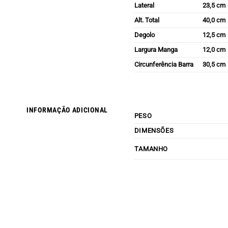
Lateral
23,5 cm
Alt. Total
40,0 cm
Degolo
12,5 cm
Largura Manga
12,0 cm
Circunferência Barra
30,5 cm
INFORMAÇÃO ADICIONAL
PESO
DIMENSÕES
TAMANHO