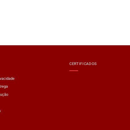
CERTIFICADOS
ivacidade
trega
lução
s