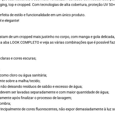
ging, top e cropped. Com tecnologias de alta cobertura, proteção UV 50+
feita de estilo e funcionalidade em um único produto.
l e elegante!
tam de um cropped mais justinho no corpo, com manga e gola delicada, o
e na aba LOOK COMPLETO e veja as várias combinações que é possível faz
claras e cores escuras;
;
 como cloro ou água sanitária;
nte sobre a malha/tecido;
, não deixando resíduos de sabão e excesso de água;
es devem ser lavadas separadamente e com maior quantidade de água;
amente após finalizar o processo de lavagem;
sombra;
rincipalmente de cores fluorescentes, não expor demasiadamente à luz sola