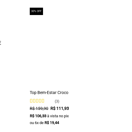
30% OFF
E
+
Top Bem-Estar Croco
(3)
Avaliação
O
O
R$
159,90
R$
111,93
preço
preço
4
de 5
R$
106,33
à vista no pix
original
atual
era:
é:
ou
6
x de
R$
19,44
R$ 159,90.
R$ 111,93.