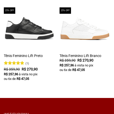
25% OFF
25% OFF
Tênis Feminino Lift Preto
Tênis Feminino Lift Branco
O
O
R$
359,90
R$
270,90
preço
preço
(1)
R$
257,36
à vista no pix
original
atual
Avaliação
O
5
O
R$
359,90
R$
270,90
ou
6
x de
R$
47,05
era:
é:
preço
preço
de 5
R$ 359,90.
R$ 270,90.
R$
257,36
à vista no pix
original
atual
ou
6
x de
R$
47,05
era:
é:
R$ 359,90.
R$ 270,90.