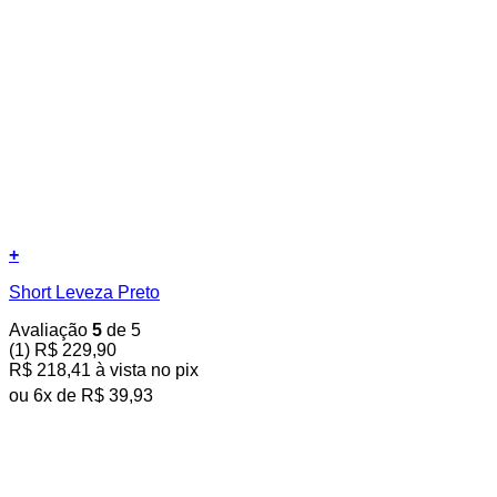
+
Este
Short Leveza Preto
produto
tem
Avaliação
5
de 5
várias
(1)
R$
229,90
variantes.
R$
218,41
à vista no pix
As
opções
ou
6
x de
R$
39,93
podem
ser
escolhidas
na
página