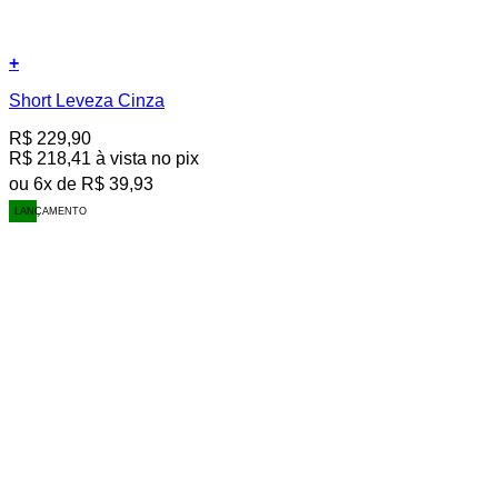
+
Este
Short Leveza Cinza
produto
tem
R$
229,90
várias
R$
218,41
à vista no pix
variantes.
As
ou
6
x de
R$
39,93
opções
LANÇAMENTO
podem
ser
escolhidas
na
página
do
produto