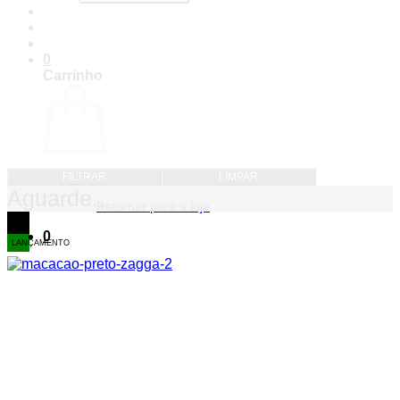
0
Carrinho
Nenhum produto no carrinho.
FILTRAR
LIMPAR
Aguarde...
Retornar para a loja
8%
OFF
0
LANÇAMENTO