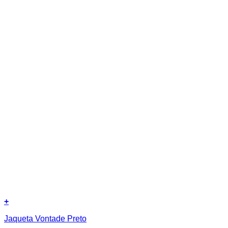
+
Este
Jaqueta Vontade Preto
produto