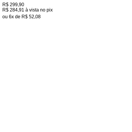
tem
R$
299,90
várias
R$
284,91
à vista no pix
variantes.
As
ou
6
x de
R$
52,08
opções
podem
ser
escolhidas
na
página
do
produto