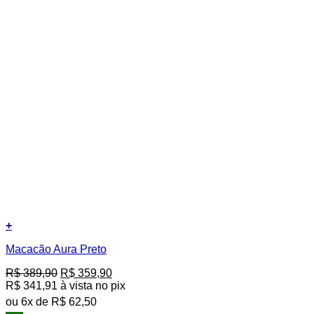
+
Este
Macacão Aura Preto
produto
tem
O
O
R$
389,90
R$
359,90
várias
preço
preço
R$
341,91
à vista no pix
variantes.
original
atual
As
ou
6
x de
R$
62,50
era:
é:
opções