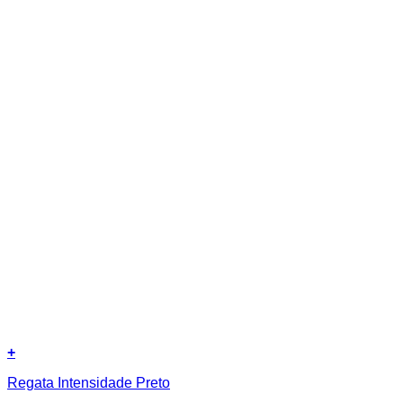
+
Este
Regata Intensidade Preto
produto
tem