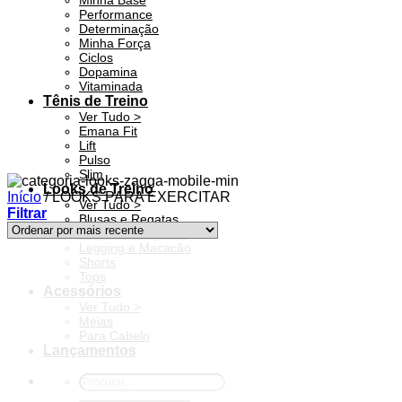
Minha Base
Performance
Determinação
Minha Força
Ciclos
Dopamina
Vitaminada
Tênis de Treino
Ver Tudo >
Emana Fit
Lift
Pulso
Slim
Looks de Treino
Início
/
LOOKS PARA EXERCITAR
Ver Tudo >
Filtrar
Blusas e Regatas
Coletes e Jaquetas
Legging e Macacão
Shorts
Tops
Acessórios
Ver Tudo >
Meias
Para Cabelo
Lançamentos
Pesquisar
por: