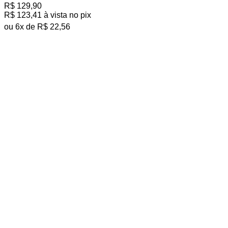
R$
129,90
várias
R$
123,41
à vista no pix
variantes.
As
ou
6
x de
R$
22,56
opções
podem
ser
escolhidas
na
página
do
produto