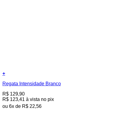
+
Este
Regata Intensidade Branco
produto
tem
R$
129,90
várias
R$
123,41
à vista no pix
variantes.
As
ou
6
x de
R$
22,56
opções
podem
ser
escolhidas
na