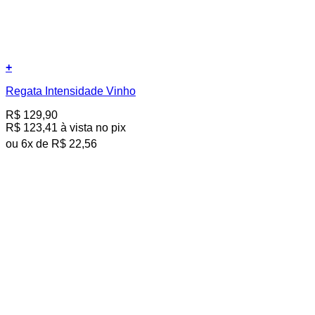
+
Este
Regata Intensidade Vinho
produto
tem
R$
129,90
várias
R$
123,41
à vista no pix
variantes.
As
ou
6
x de
R$
22,56
opções
podem
ser
escolhidas
na
página
do
produto