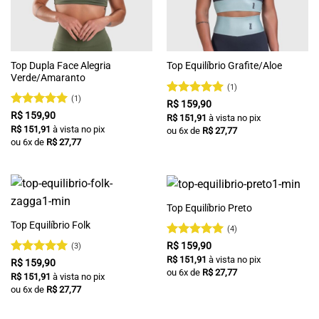
Top Dupla Face Alegria
Top Equilíbrio Grafite/Aloe
Verde/Amaranto
(1)
(1)
Avaliação
5
R$
159,90
de 5
Avaliação
5
R$
159,90
R$
151,91
à vista no pix
de 5
R$
151,91
à vista no pix
ou
6
x de
R$
27,77
ou
6
x de
R$
27,77
Top Equilíbrio Preto
Top Equilíbrio Folk
(4)
Avaliação
5
R$
159,90
(3)
de 5
R$
151,91
à vista no pix
Avaliação
5
R$
159,90
ou
6
x de
R$
27,77
de 5
R$
151,91
à vista no pix
ou
6
x de
R$
27,77