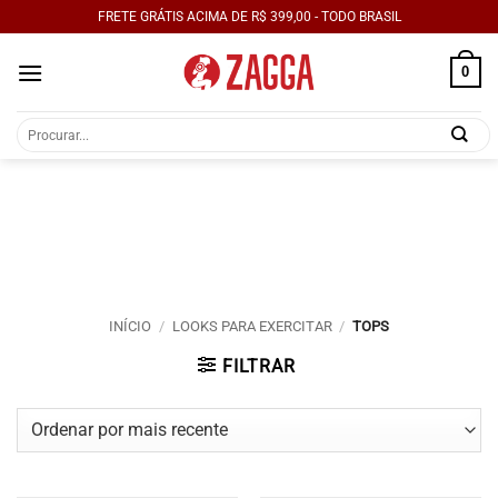
Skip
FRETE GRÁTIS ACIMA DE R$ 399,00 - TODO BRASIL
to
content
0
Pesquisar
por:
INÍCIO
/
LOOKS PARA EXERCITAR
/
TOPS
FILTRAR