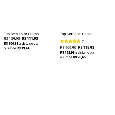
Top Bem-Estar Cromo
Top Coragem Cocoa
O
O
R$
159,90
R$
111,93
preço
preço
(1)
R$
106,33
à vista no pix
original
atual
Avaliação
O
5
O
R$
169,90
R$
118,93
ou
6
x de
R$
19,44
era:
é:
preço
preço
de 5
R$ 159,90.
R$ 111,93.
R$
112,98
à vista no pix
original
atual
ou
6
x de
R$
20,65
era:
é:
R$ 169,90.
R$ 118,93.