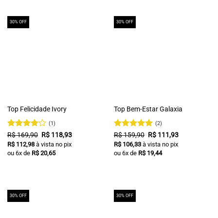
30% OFF
30% OFF
Top Felicidade Ivory
Top Bem-Estar Galaxia
(1)
(2)
Avaliação
O
O
Avaliação
O
5
O
R$
169,90
R$
118,93
R$
159,90
R$
111,93
preço
preço
preço
preço
4
de 5
de 5
R$
112,98
à vista no pix
R$
106,33
à vista no pix
original
atual
original
atual
ou
6
x de
R$
20,65
ou
6
x de
R$
19,44
era:
é:
era:
é:
R$ 169,90.
R$ 118,93.
R$ 159,90.
R$ 111,93.
30% OFF
30% OFF