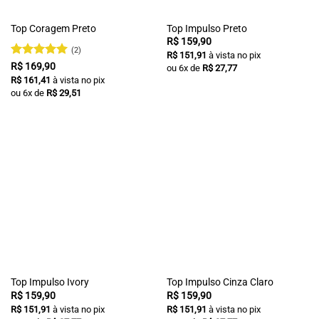
Top Coragem Preto
Top Impulso Preto
R$
159,90
(2)
R$
151,91
à vista no pix
Avaliação
5
R$
169,90
ou
6
x de
R$
27,77
de 5
R$
161,41
à vista no pix
ou
6
x de
R$
29,51
Top Impulso Ivory
Top Impulso Cinza Claro
R$
159,90
R$
159,90
R$
151,91
à vista no pix
R$
151,91
à vista no pix