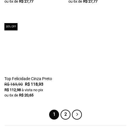
ou
6
x de
R$
27,77
ou
6
x de
R$
27,77
30% OFF
Top Felicidade Cinza Preto
O
O
R$
169,90
R$
118,93
preço
preço
R$
112,98
à vista no pix
original
atual
ou
6
x de
R$
20,65
era:
é:
R$ 169,90.
R$ 118,93.
1
2