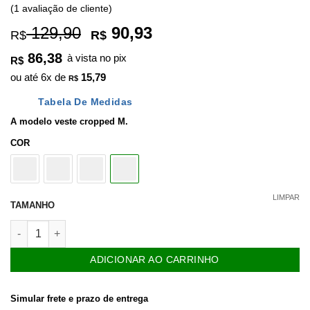
Avaliado
1
(
1
avaliação de cliente)
como
5
de
5, com
O
O
129,90
90,93
R$
R$
baseado em
preço
preço
avaliação de
86,38
à vista no pix
cliente
R$
original
atual
ou até
6
x de
15,79
era:
é:
R$
R$ 129,90.
R$ 90,93.
Tabela De Medidas
A modelo veste cropped M.
COR
LIMPAR
TAMANHO
Blusa Cropped Experiência Verde quantidade
ADICIONAR AO CARRINHO
Simular frete e prazo de entrega