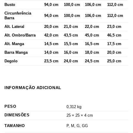
Busto
94,0 cm
100,0 cm
106,0 cm
112,0 cm
Circunferência
94,0 cm
100,0 cm
106,0 cm
112,0 cm
Barra
Alt. Lateral
20,0 cm
21,0 cm
22,0 cm
23,0 cm
Alt. Ombro/Barra
42,0 cm
43,5 cm
45,0 cm
46,5 cm
Alt. Manga
14,5 cm
15,5 cm
16,5 cm
17,5 cm
Barra Manga
14,0 cm
16,0 cm
18,0 cm
20,0 cm
Degolo
23,5 cm
24,0 cm
24,5 cm
25,0 cm
INFORMAÇÃO ADICIONAL
PESO
0,312 kg
DIMENSÕES
25 × 25 × 4 cm
TAMANHO
P, M, G, GG