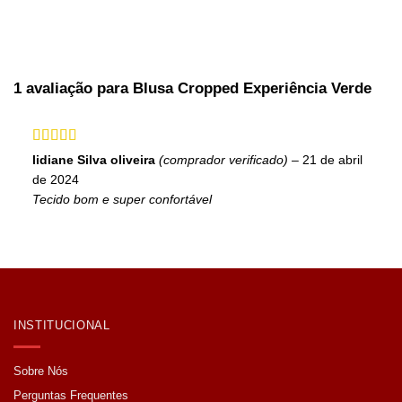
1 avaliação para
Blusa Cropped Experiência Verde
Avaliação
5
lidiane Silva oliveira
(comprador verificado)
–
21 de abril
de 5
de 2024
Tecido bom e super confortável
INSTITUCIONAL
Sobre Nós
Perguntas Frequentes