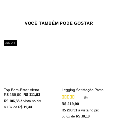
VOCÊ TAMBÉM PODE GOSTAR
30% OFF
Top Bem-Estar Viena
Legging Satisfação Preto
O
O
R$
159,90
R$
111,93
preço
preço
(8)
R$
106,33
à vista no pix
original
atual
Avaliação
5
R$
219,90
era:
é:
ou
6
x de
R$
19,44
de 5
R$ 159,90.
R$ 111,93.
R$
208,91
à vista no pix
ou
6
x de
R$
38,19