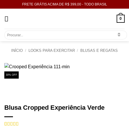
Skip
FRETE GRÁTIS ACIMA DE R$ 399,00 - TODO BRASIL
to
content
0
Pesquisar
por:
INÍCIO
/
LOOKS PARA EXERCITAR
/
BLUSAS E REGATAS
30% OFF
Blusa Cropped Experiência Verde