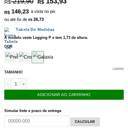
O
O
219,90
153,93
R$
R$
baseado em
preço
preço
avaliações
146,23
à vista no pix
de clientes
R$
original
atual
ou até
6
x de
26,73
era:
é:
R$
R$ 219,90.
R$ 153,93.
Tabela De Medidas
A modelo veste Legging P e tem 1,73 de altura.
COR
LIMPAR
TAMANHO
Legging Bom Humor Galaxia quantidade
ADICIONAR AO CARRINHO
Simular frete e prazo de entrega