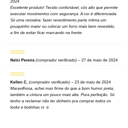
2024
Excelente produto! Tecido confortável, cós alto que permite
executar movimentos com segurança. A cor é diferenciada.
Só uma ressalva: fazer revestimento parte íntima um
pouquinho maior ou colocar um forro mais bem revestido,
a fim de evitar ficar marcando na frente.
Avaliação
5
Nelci Pereira
(comprador verificado)
–
27 de maio de 2024
de 5
Avaliação
5
Kellen C.
(comprador verificado)
–
23 de maio de 2024
de 5
Maravilhosa, achei mas firme do que a bom humor preta,
também a cintura um pouco mais alta. Pura perfeição. Só
tenho a reclamar não ter dinheiro pra comprar todos os
looks e botinhas rs ☺️