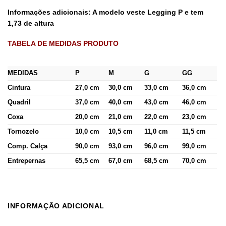
Informações adicionais: A modelo veste Legging P e tem
1,73 de altura
TABELA DE MEDIDAS PRODUTO
MEDIDAS
P
M
G
GG
Cintura
27,0 cm
30,0 cm
33,0 cm
36,0 cm
Quadril
37,0 cm
40,0 cm
43,0 cm
46,0 cm
Coxa
20,0 cm
21,0 cm
22,0 cm
23,0 cm
Tornozelo
10,0 cm
10,5 cm
11,0 cm
11,5 cm
Comp. Calça
90,0 cm
93,0 cm
96,0 cm
99,0 cm
Entrepernas
65,5 cm
67,0 cm
68,5 cm
70,0 cm
INFORMAÇÃO ADICIONAL