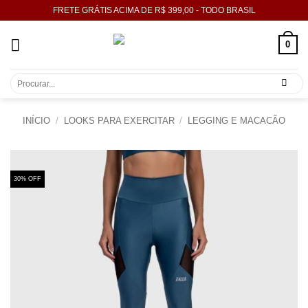
Skip
FRETE GRÁTIS ACIMA DE R$ 399,00 - TODO BRASIL
to
content
0
Pesquisar
por:
INÍCIO
/
LOOKS PARA EXERCITAR
/
LEGGING E MACACÃO
30% OFF