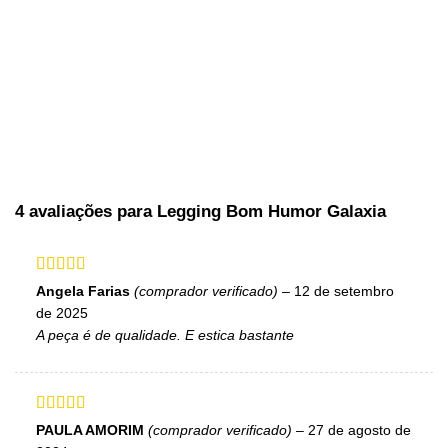
4 avaliações para
Legging Bom Humor Galaxia
Avaliação
5
Angela Farias
(comprador verificado)
–
12 de setembro
de 5
de 2025
A peça é de qualidade. E estica bastante
Avaliação
PAULA AMORIM
(comprador verificado)
–
27 de agosto de
4
de 5