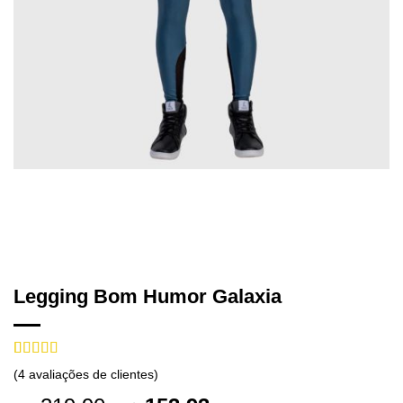
Legging Bom Humor Galaxia
Avaliado
4
(
4
avaliações de clientes)
como
4.75
de 5, com