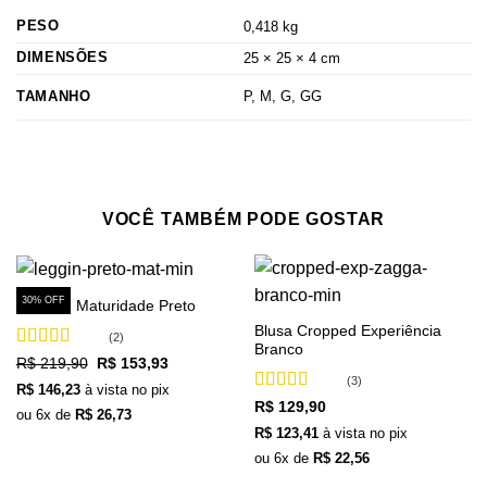
PESO
0,418 kg
DIMENSÕES
25 × 25 × 4 cm
TAMANHO
P, M, G, GG
VOCÊ TAMBÉM PODE GOSTAR
30% OFF
Legging Maturidade Preto
Blusa Cropped Experiência
(2)
Branco
Avaliação
5
O
O
R$
219,90
R$
153,93
preço
preço
de 5
(3)
R$
146,23
à vista no pix
original
atual
Avaliação
era:
é:
R$
129,90
ou
6
x de
R$
26,73
R$ 219,90.
R$ 153,93.
4.33
de 5
R$
123,41
à vista no pix
ou
6
x de
R$
22,56