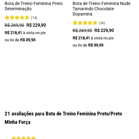
Bota de Treino Feminina Preto
Bota de Treino Feminina Nude
Determinação
Tamarindo Chocolate
Dopamina
(14)
(36)
Avaliação
O
O
R$
269,90
R$
229,90
preço
preço
4.93
de 5
Avaliação
O
O
R$
269,90
R$
229,90
R$
218,41
à vista no pix
original
atual
preço
preço
4.94
de 5
era:
é:
R$
218,41
à vista no pix
original
atual
ou
6
x de
R$
39,93
R$ 269,90.
R$ 229,90.
era:
é:
ou
6
x de
R$
39,93
R$ 269,90.
R$ 229,90.
21 avaliações para
Bota de Treino Feminina Preto/Preto
Minha Força