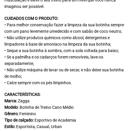
musculação e eleve o seu treino para um nível que você nunca
imaginou ser possível.
CUIDADOS COM O PRODUTO:
• Para melhor conservação fazer a limpeza da sua botinha sempre
com um pano levemente umedecido e com sabão de coco neutro;
• Não utilize produtos químicos como álcool, detergentes e
limpadores à base de amoníaco na limpeza da sua botinha;
• Seque a sua botinha à sombra, com a sola voltada para baixo;
• Se a palmilha e os cadarços forem removíveis, lave-os
separadamente;
• Não utilize máquina de lavar ou de secar, e não deixe sua botinha
de molho;
• Calce sempre com os pés limpinhos.
CARACTERÍSTICAS:
Marca:
Zagga
Modelo
: Botinha de Treino Cano Médio
Gênero:
Feminino
Tipo de calçado:
Esportivo de Academia
Estilo:
Esportista, Casual, Urban