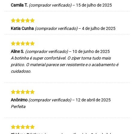
Avaliação
5
Camila T.
(comprador verificado)
–
15 de julho de 2025
de 5
Avaliação
5
Katia Cunha
(comprador verificado)
–
4 de julho de 2025
de 5
Avaliação
5
Aline S.
(comprador verificado)
–
10 de junho de 2025
de 5
A botinha é super confortável. O zíper torna tudo mais
prático. O material parece ser resistente e o acabamento é
cuidadoso.
Avaliação
5
Anônimo
(comprador verificado)
–
12 de abril de 2025
de 5
Perfeita