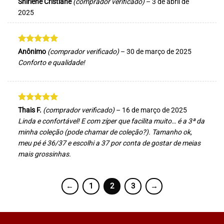
Avaliação
5
Shirlene Cristiane
(comprador verificado)
–
3 de abril de
de 5
2025
Avaliação
5
Anônimo
(comprador verificado)
–
30 de março de 2025
de 5
Conforto e qualidade!
Avaliação
5
Thais F.
(comprador verificado)
–
16 de março de 2025
de 5
Linda e confortável! E com zíper que facilita muito… é a 3ª da
minha coleção (pode chamar de coleção?). Tamanho ok,
meu pé é 36/37 e escolhi a 37 por conta de gostar de meias
mais grossinhas.
←
1
2
3
→