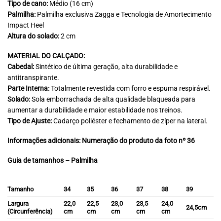
Tipo de cano:
Médio (16 cm)
Palmilha:
Palmilha exclusiva Zagga e Tecnologia de Amortecimento
Impact Heel
Altura do solado:
2 cm
MATERIAL DO CALÇADO:
Cabedal:
Sintético de última geração, alta durabilidade e
antitranspirante.
Parte Interna:
Totalmente revestida com forro e espuma respirável.
Solado:
Sola emborrachada de alta qualidade blaqueada para
aumentar a durabilidade e maior estabilidade nos treinos.
Tipo de Ajuste:
Cadarço poliéster e fechamento de zíper na lateral.
Informações adicionais: Numeração do produto da foto nº 36
Guia de tamanhos – Palmilha
Tamanho
34
35
36
37
38
39
Largura
22,0
22,5
23,0
23,5
24,0
24,5cm
(Circunferência)
cm
cm
cm
cm
cm