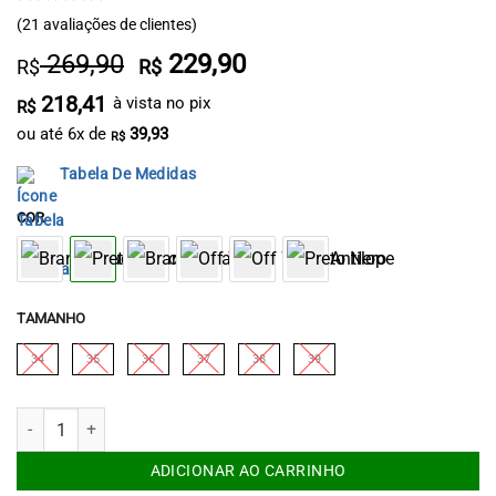
Avaliado
21
(
21
avaliações de clientes)
como
5
de
5, com
O
O
269,90
229,90
R$
R$
baseado em
preço
preço
avaliações
218,41
à vista no pix
R$
de clientes
original
atual
ou até
6
x de
39,93
era:
é:
R$
R$ 269,90.
R$ 229,90.
Tabela De Medidas
COR
TAMANHO
34
35
36
37
38
39
Bota de Treino Feminina Preto/Preto Minha Força quantidade
ADICIONAR AO CARRINHO