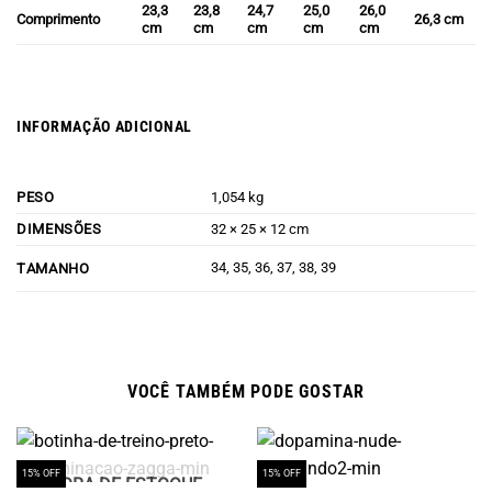
23,3
23,8
24,7
25,0
26,0
Comprimento
26,3 cm
cm
cm
cm
cm
cm
INFORMAÇÃO ADICIONAL
PESO
1,054 kg
DIMENSÕES
32 × 25 × 12 cm
34, 35, 36, 37, 38, 39
TAMANHO
VOCÊ TAMBÉM PODE GOSTAR
15% OFF
15% OFF
FORA DE ESTOQUE