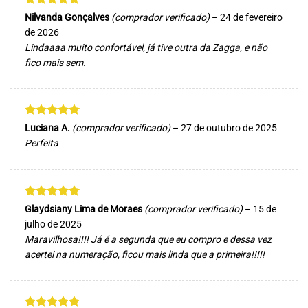
Avaliação
5
Nilvanda Gonçalves
(comprador verificado)
–
24 de fevereiro
de 5
de 2026
Lindaaaa muito confortável, já tive outra da Zagga, e não
fico mais sem.
Avaliação
5
Luciana A.
(comprador verificado)
–
27 de outubro de 2025
de 5
Perfeita
Avaliação
5
Glaydsiany Lima de Moraes
(comprador verificado)
–
15 de
de 5
julho de 2025
Maravilhosa!!!! Já é a segunda que eu compro e dessa vez
acertei na numeração, ficou mais linda que a primeira!!!!!