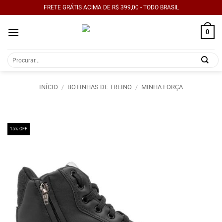
Skip
FRETE GRÁTIS ACIMA DE R$ 399,00 - TODO BRASIL
to
content
0
Pesquisar
por:
INÍCIO
/
BOTINHAS DE TREINO
/
MINHA FORÇA
15% OFF