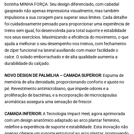
botinha MINHA FORÇA. Seu design diferenciado, com cabedal
gaspeado não apenas impressiona visualmente, mas também
impulsiona a sua coragem para superar seus limites. Cada detalhe
foi cuidadosamente pensado para proporcionar uma experiência de
treino sem igual, foi desenvolvida para total suporte e estabilidade
nos seus exercícios. Maximizando a eficiência do movimento, o que
ajuda a melhorar o seu desempenho nos treinos, com fechamento
de zíper funcional na lateral auxiliando com maior facilidade o
calce. O solado emborrachado e de alta qualidade aumenta a
durabilidade do calçado.
NOVO DESIGN DE PALMILHA – CAMADA SUPERIOR:
Espuma de
memória de alta densidade, proporcionando conforto e ajuste no
pé. Revestimento antimicrobiano, que impede odores e a
proliferação de bactérias, e a incorporação de microcápsulas
aromáticas assegura uma sensação de frescor.
CAMADA INFERIOR:
A Tecnologia Impact Heel, agora aprimorada
com um design anatômico adaptado ao arco plantar feminino,
redefine a experiência de suporte e estabilidade. Esta inovação não
apenas oferece um suporte estrutural ao arco plantar, promovendo