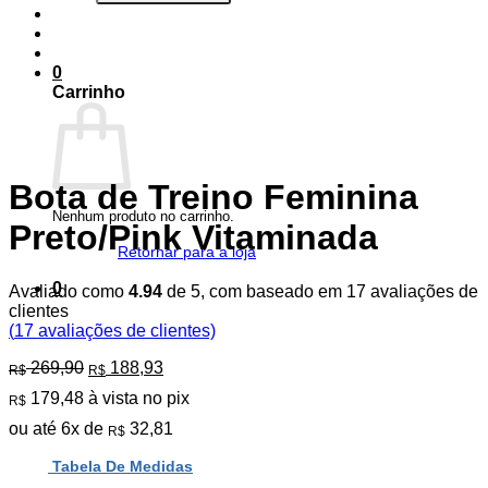
0
Carrinho
Bota de Treino Feminina
Nenhum produto no carrinho.
Preto/Pink Vitaminada
Retornar para a loja
0
Avaliado como
4.94
de 5, com baseado em
17
avaliações de
clientes
(
17
avaliações de clientes)
O
O
269,90
188,93
R$
R$
preço
preço
179,48
à vista no pix
R$
original
atual
era:
é:
ou até
6
x de
32,81
R$
R$ 269,90.
R$ 188,93.
Tabela De Medidas