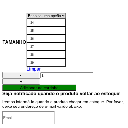
34
35
36
TAMANHO
37
38
39
Limpar
Bota
de
Treino
Adicionar ao carrinho
Feminina
Seja notificado quando o produto voltar ao estoque!
Preto/Pink
Vitaminada
Iremos informá-lo quando o produto chegar em estoque. Por favor,
quantidade
deixe seu endereço de e-mail válido abaixo.