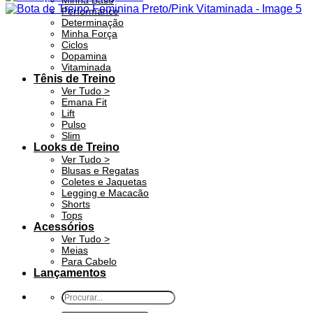
Minha Base
Performance
Determinação
Minha Força
Ciclos
Dopamina
Vitaminada
Tênis de Treino
Ver Tudo >
Emana Fit
Lift
Pulso
Slim
Looks de Treino
Ver Tudo >
Blusas e Regatas
Coletes e Jaquetas
Legging e Macacão
Shorts
Tops
Acessórios
Ver Tudo >
Meias
Para Cabelo
Lançamentos
Pesquisar
por: