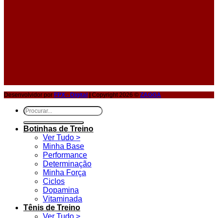
Desenvolvidor por
FPX - Digital
|
Copyright 2026 ©
ZAGGA
Pesquisar
por:
Botinhas de Treino
Ver Tudo >
Minha Base
Performance
Determinação
Minha Força
Ciclos
Dopamina
Vitaminada
Tênis de Treino
Ver Tudo >