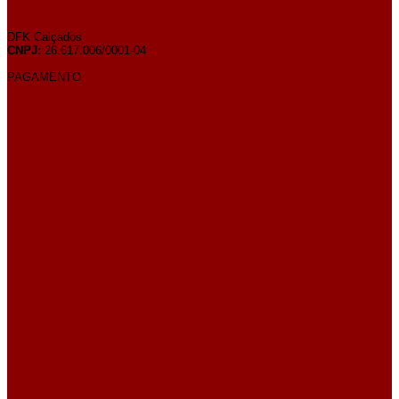
DFK Calçados
CNPJ:
26.617.006/0001-04
PAGAMENTO