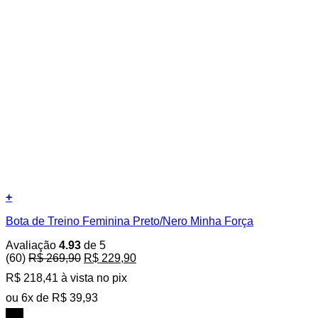
+
Este
Bota de Treino Feminina Preto/Nero Minha Força
produto
tem
Avaliação
4.93
de 5
várias
O
O
(60)
R$
269,90
R$
229,90
variantes.
preço
preço
As
R$
218,41
à vista no pix
original
atual
opções
era:
é:
ou
6
x de
R$
39,93
podem
R$ 269,90.
R$ 229,90.
ser
15%