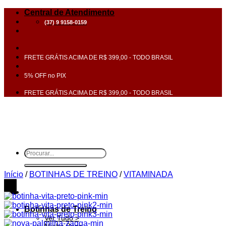
Skip
Central de Atendimento
to
(37) 9 9158-0159
content
FRETE GRÁTIS ACIMA DE R$ 399,00 - TODO BRASIL
5% OFF no PIX
FRETE GRÁTIS ACIMA DE R$ 399,00 - TODO BRASIL
Pesquisar
por:
Início
/
BOTINHAS DE TREINO
/
VITAMINADA
30%
OFF
Botinhas de Treino
Ver Tudo >