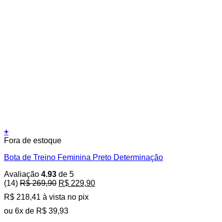
+
Este
Fora de estoque
produto
Bota de Treino Feminina Preto Determinação
tem
várias
Avaliação
4.93
de 5
variantes.
O
O
(14)
R$
269,90
R$
229,90
As
preço
preço
opções
R$
218,41
à vista no pix
original
atual
podem
era:
é:
ou
6
x de
R$
39,93
ser
R$ 269,90.
R$ 229,90.
escolhidas