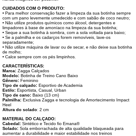
CUIDADOS COM O PRODUTO:
• Para melhor conservação fazer a limpeza da sua botinha sempre
com um pano levemente umedecido e com sabão de coco neutro;
• Não utilize produtos químicos como álcool, detergentes e
limpadores à base de amoníaco na limpeza da sua botinha;
• Seque a sua botinha à sombra, com a sola voltada para baixo;
• Se a palmilha e os cadarços forem removíveis, lave-os
separadamente;
• Não utilize máquina de lavar ou de secar, e não deixe sua botinha
de molho;
• Calce sempre com os pés limpinhos.
CARACTERÍSTICAS:
Marca:
Zagga Calçados
Modelo:
Botinha de Treino Cano Baixo
Gênero:
Feminino
Tipo de calçado:
Esportivo de Academia
Estilo:
Esportista, Casual, Urban
Tipo de cano:
Baixo (13 cm)
Palmilha:
Exclusiva Zagga e tecnologia de Amortecimento Impact
Heel
Altura do solado
: 2 cm
MATERIAL DO CALÇADO:
Cabedal:
Sintético e Tecido fio Emana®
Solado:
Sola emborrachada de alta qualidade blaqueada para
aumentar a durabilidade e maior estabilidade nos treinos