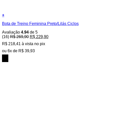
+
Este
Bota de Treino Feminina Preto/Lilás Ciclos
produto
tem
Avaliação
4.94
de 5
várias
O
O
(16)
R$
269,90
R$
229,90
variantes.
preço
preço
As
R$
218,41
à vista no pix
original
atual
opções
era:
é:
ou
6
x de
R$
39,93
podem
R$ 269,90.
R$ 229,90.
ser
15%
escolhidas
OFF
na
página
do
produto