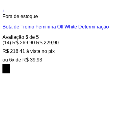
+
Este
Fora de estoque
produto
Bota de Treino Feminina Off White Determinação
tem
várias
Avaliação
5
de 5
variantes.
O
O
(14)
R$
269,90
R$
229,90
As
preço
preço
opções
R$
218,41
à vista no pix
original
atual
podem
era:
é:
ou
6
x de
R$
39,93
ser
R$ 269,90.
R$ 229,90.
escolhidas
15%
na
OFF
página
do
produto