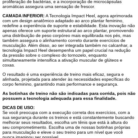
proliferação de bactérias, e a incorporação de microcápsulas
aromáticas assegura uma sensação de frescor.
CAMADA INFERIOR:
A Tecnologia Impact Heel, agora aprimorada
com um design anatômico adaptado ao arco plantar feminino,
redefine a experiência de suporte e estabilidade. Esta inovação não
apenas oferece um suporte estrutural ao arco plantar, promovendo
uma distribuição de peso corpóreo mais equilibrada nos pés, mas
também assegura o alinhamento correto durante exercícios de
musculação. Além disso, ao ser integrada também no calcanhar, a
tecnologia Impact Heel desempenha um papel crucial na redução
da pressão sobre o complexo do tornozelo, enquanto
simultaneamente intensifica a ativação muscular de glúteos e
coxas.
O resultado é uma experiência de treino mais eficaz, segura e
alinhada, projetada para atender às necessidades específicas do
corpo feminino, garantindo mais performance e segurança.
As botinhas de treino não são indicadas para corrida, pois não
possuem a tecnologia adequada para essa finalidade.
DICAS DE USO:
Se você preocupa com a execução correta dos exercícios, com a
sua segurança durante os treinos e está constantemente buscando
melhorar seus resultados, escolha um tênis que está à altura do
seu comprometimento. Escolha uma de nossas botinhas próprias
para musculação e eleve o seu treino para um nível que você
nunca imaginou ser possível.