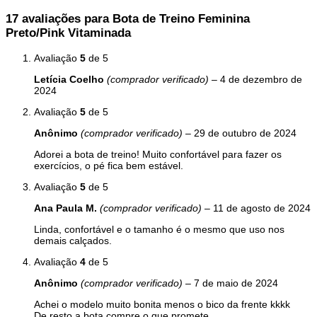
na
17 avaliações para
Bota de Treino Feminina
página
Preto/Pink Vitaminada
do
produto
Avaliação
5
de 5
Letícia Coelho
(comprador verificado)
–
4 de dezembro de
2024
Avaliação
5
de 5
Anônimo
(comprador verificado)
–
29 de outubro de 2024
Adorei a bota de treino! Muito confortável para fazer os
exercícios, o pé fica bem estável.
Avaliação
5
de 5
Ana Paula M.
(comprador verificado)
–
11 de agosto de 2024
Linda, confortável e o tamanho é o mesmo que uso nos
demais calçados.
Avaliação
4
de 5
Anônimo
(comprador verificado)
–
7 de maio de 2024
Achei o modelo muito bonita menos o bico da frente kkkk
De resto a bota compre o que promete