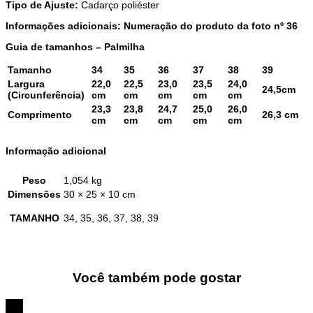
Tipo de Ajuste:
Cadarço poliéster
Informações adicionais: Numeração do produto da foto nº 36
Guia de tamanhos – Palmilha
Tamanho
34
35
36
37
38
39
Largura
22,0
22,5
23,0
23,5
24,0
24,5cm
(Circunferência)
cm
cm
cm
cm
cm
23,3
23,8
24,7
25,0
26,0
Comprimento
26,3 cm
cm
cm
cm
cm
cm
Informação adicional
Peso
1,054 kg
Dimensões
30 × 25 × 10 cm
TAMANHO
34, 35, 36, 37, 38, 39
Você também pode gostar
15%
OFF