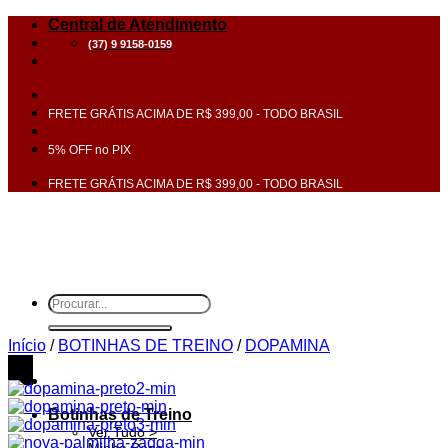
Skip
Central de Atendimento
to
(37) 9 9158-0159
content
FRETE GRÁTIS ACIMA DE R$ 399,00 - TODO BRASIL
5% OFF no PIX
FRETE GRÁTIS ACIMA DE R$ 399,00 - TODO BRASIL
Pesquisar
por:
Início
/
BOTINHAS DE TREINO
/
DOPAMINA
15%
OFF
Botinhas de Treino
Ver Tudo >