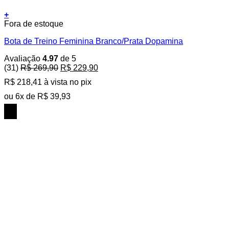
+
Este
Fora de estoque
produto
Bota de Treino Feminina Branco/Prata Dopamina
tem
várias
Avaliação
4.97
de 5
variantes.
O
O
(31)
R$
269,90
R$
229,90
As
preço
preço
opções
R$
218,41
à vista no pix
original
atual
podem
era:
é:
ou
6
x de
R$
39,93
ser
R$ 269,90.
R$ 229,90.
escolhidas
15%
na
OFF
página
do
produto