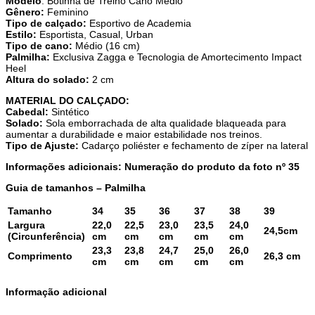
Modelo
: Botinha de Treino Cano Médio
Gênero:
Feminino
Tipo de calçado:
Esportivo de Academia
Estilo:
Esportista, Casual, Urban
Tipo de cano:
Médio (16 cm)
Palmilha:
Exclusiva Zagga e Tecnologia de Amortecimento Impact
Heel
Altura do solado:
2 cm
MATERIAL DO CALÇADO:
Cabedal:
Sintético
Solado:
Sola emborrachada de alta qualidade blaqueada para
aumentar a durabilidade e maior estabilidade nos treinos.
Tipo de Ajuste:
Cadarço poliéster e fechamento de zíper na lateral
Informações adicionais: Numeração do produto da foto nº 35
Guia de tamanhos – Palmilha
Tamanho
34
35
36
37
38
39
Largura
22,0
22,5
23,0
23,5
24,0
24,5cm
(Circunferência)
cm
cm
cm
cm
cm
23,3
23,8
24,7
25,0
26,0
Comprimento
26,3 cm
cm
cm
cm
cm
cm
Informação adicional