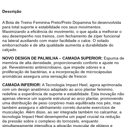
Descrição
A Bota de Treino Feminina Preto/Preto Dopamina foi desenvolvida
para total suporte e estabilidade nos seus movimentos.
Maximizando a eficiência do movimento, o que ajuda a melhorar o
seu desempenho nos treinos, com fechamento de zíper funcional
na lateral auxiliando com maior facilidade o calce. O solado
emborrachado e de alta qualidade aumenta a durabilidade do
calçado.
NOVO DESIGN DE PALMILHA – CAMADA SUPERIOR:
Espuma de
memória de alta densidade, proporcionando conforto e ajuste no
pé. Revestimento antimicrobiano, que impede odores e a
proliferação de bactérias, e a incorporação de microcápsulas
aromáticas assegura uma sensação de frescor.
CAMADA INFERIOR:
A Tecnologia Impact Heel, agora aprimorada
com um design anatômico adaptado ao arco plantar feminino,
redefine a experiência de suporte e estabilidade. Esta inovação não
apenas oferece um suporte estrutural ao arco plantar, promovendo
uma distribuição de peso corpóreo mais equilibrada nos pés, mas
também assegura o alinhamento correto durante exercícios de
musculação. Além disso, ao ser integrada também no calcanhar, a
tecnologia Impact Heel desempenha um papel crucial na redução
da pressão sobre o complexo do tornozelo, enquanto
simultaneamente intensifica a ativação muscular de glúteos e