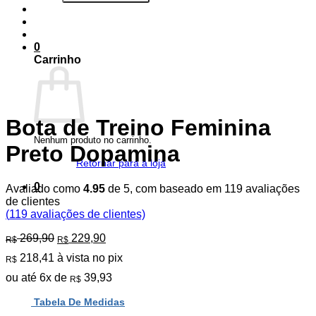
0
Carrinho
Bota de Treino Feminina
Nenhum produto no carrinho.
Preto Dopamina
Retornar para a loja
0
Avaliado como
4.95
de 5, com baseado em
119
avaliações
de clientes
(
119
avaliações de clientes)
O
O
269,90
229,90
R$
R$
preço
preço
218,41
à vista no pix
R$
original
atual
era:
é:
ou até
6
x de
39,93
R$
R$ 269,90.
R$ 229,90.
Tabela De Medidas