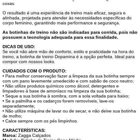
coxas.
O resultado é uma experiência de treino mais eficaz, segura e
alinhada, projetada para atender às necessidades específicas do
corpo feminino, garantindo mais performance e segurança.
As botinhas de treino não são indicadas para corrida, pois não
possuem a tecnologia adequada para essa finalidade.
DICAS DE USO:
Se você não abre mão de conforto, estilo e praticidade na hora do
treino, a botinha de treino Dopamina é a opção perfeita. Ideal para
compor com nossos looks.
CUIDADOS COM O PRODUTO:
• Para melhor conservação fazer a limpeza da sua botinha sempre
com um pano levemente umedecido e com sabão de coco neutro;
• Não utilize produtos químicos como álcool, detergentes e
limpadores à base de amoníaco na limpeza da sua botinha;
• Seque a sua botinha à sombra, com a sola voltada para baixo;
• Se a palmilha e os cadarços forem removíveis, lave-os
separadamente;
• Não utilize máquina de lavar ou de secar, e não deixe sua botinha
de molho;
• Calce sempre com os pés limpinhos.
CARACTERÍSTICAS:
Marca:
Zagga Calçados