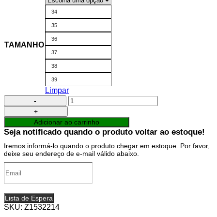
34
35
36
TAMANHO
37
38
39
Limpar
Bota
de
Treino
Adicionar ao carrinho
Feminina
Seja notificado quando o produto voltar ao estoque!
Preto
Dopamina
Iremos informá-lo quando o produto chegar em estoque. Por favor,
quantidade
deixe seu endereço de e-mail válido abaixo.
Lista de Espera
SKU:
Z1532214