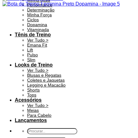
Minha Base
Performance
Determinação
Minha Força
Ciclos
Dopamina
Vitaminada
Tênis de Treino
Ver Tudo >
Emana Fit
Lift
Pulso
Slim
Looks de Treino
Ver Tudo >
Blusas e Regatas
Coletes e Jaquetas
Legging e Macacão
Shorts
Tops
Acessórios
Ver Tudo >
Meias
Para Cabelo
Lançamentos
Pesquisar
por: