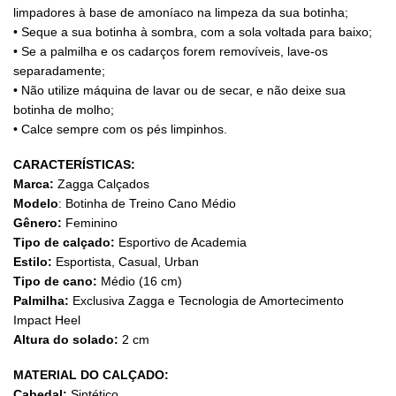
limpadores à base de amoníaco na limpeza da sua botinha;
• Seque a sua botinha à sombra, com a sola voltada para baixo;
• Se a palmilha e os cadarços forem removíveis, lave-os
separadamente;
• Não utilize máquina de lavar ou de secar, e não deixe sua
botinha de molho;
• Calce sempre com os pés limpinhos.
CARACTERÍSTICAS:
Marca:
Zagga Calçados
Modelo
: Botinha de Treino Cano Médio
Gênero:
Feminino
Tipo de calçado:
Esportivo de Academia
Estilo:
Esportista, Casual, Urban
Tipo de cano:
Médio (16 cm)
Palmilha:
Exclusiva Zagga e Tecnologia de Amortecimento
Impact Heel
Altura do solado:
2 cm
MATERIAL DO CALÇADO:
Cabedal:
Sintético