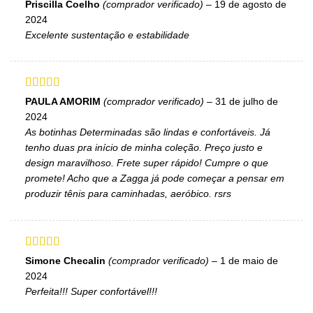
Avaliação
5
Priscilla Coelho
(comprador verificado)
–
19 de agosto de
de 5
2024
Excelente sustentação e estabilidade
Avaliação
5
PAULA AMORIM
(comprador verificado)
–
31 de julho de
de 5
2024
As botinhas Determinadas são lindas e confortáveis. Já
tenho duas pra início de minha coleção. Preço justo e
design maravilhoso. Frete super rápido! Cumpre o que
promete! Acho que a Zagga já pode começar a pensar em
produzir tênis para caminhadas, aeróbico. rsrs
Avaliação
5
Simone Checalin
(comprador verificado)
–
1 de maio de
de 5
2024
Perfeita!!! Super confortável!!!