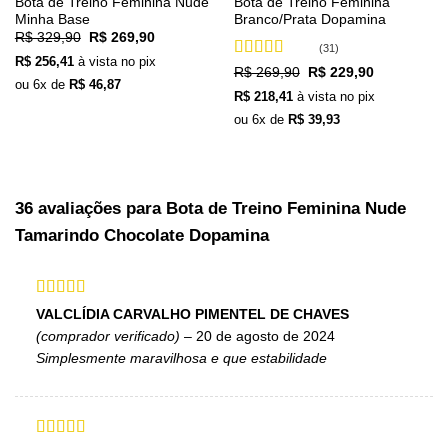
Bota de Treino Feminina Nude
Bota de Treino Feminina
Minha Base
Branco/Prata Dopamina
O
O
R$
329,90
R$
269,90
preço
preço
(31)
R$
256,41
à vista no pix
original
atual
Avaliação
O
O
R$
269,90
R$
229,90
era:
é:
ou
6
x de
R$
46,87
preço
preço
4.97
de 5
R$ 329,90.
R$ 269,90.
R$
218,41
à vista no pix
original
atual
era:
é:
ou
6
x de
R$
39,93
R$ 269,90.
R$ 229,90.
36 avaliações para
Bota de Treino Feminina Nude
Tamarindo Chocolate Dopamina
Avaliação
5
VALCLÍDIA CARVALHO PIMENTEL DE CHAVES
de 5
(comprador verificado)
–
20 de agosto de 2024
Simplesmente maravilhosa e que estabilidade