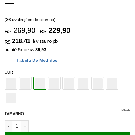
Avaliado
36
(
36
avaliações de clientes)
como
4.94
de 5, com
O
O
269,90
229,90
R$
R$
baseado em
preço
preço
avaliações
218,41
à vista no pix
de clientes
R$
original
atual
ou até
6
x de
39,93
era:
é:
R$
R$ 269,90.
R$ 229,90.
Tabela De Medidas
COR
LIMPAR
TAMANHO
Bota de Treino Feminina Nude Tamarindo Chocolate Dopamina