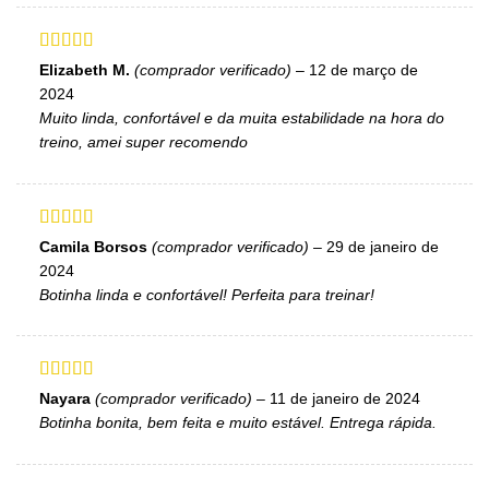
Avaliação
5
Elizabeth M.
(comprador verificado)
–
12 de março de
de 5
2024
Muito linda, confortável e da muita estabilidade na hora do
treino, amei super recomendo
Avaliação
5
Camila Borsos
(comprador verificado)
–
29 de janeiro de
de 5
2024
Botinha linda e confortável! Perfeita para treinar!
Avaliação
5
Nayara
(comprador verificado)
–
11 de janeiro de 2024
de 5
Botinha bonita, bem feita e muito estável. Entrega rápida.