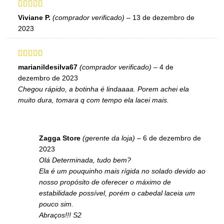
Avaliação
5
Viviane P.
(comprador verificado)
–
13 de dezembro de
de 5
2023
Avaliação
5
marianildesilva67
(comprador verificado)
–
4 de
de 5
dezembro de 2023
Chegou rápido, a botinha é lindaaaa. Porem achei ela
muito dura, tomara q com tempo ela lacei mais.
Zagga Store
(gerente da loja)
–
6 de dezembro de
2023
Olá Determinada, tudo bem?
Ela é um pouquinho mais rígida no solado devido ao
nosso propósito de oferecer o máximo de
estabilidade possível, porém o cabedal laceia um
pouco sim.
Abraços!!! S2