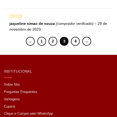
Avaliação
5
jaqueline simao de souza
(comprador verificado)
–
29 de
de 5
novembro de 2023
←
1
2
3
4
→
INSTITUCIONAL
Sobre Nós
Perguntas Frequentes
Vantagens
Cupons
Clique e Compre pelo WhatsApp