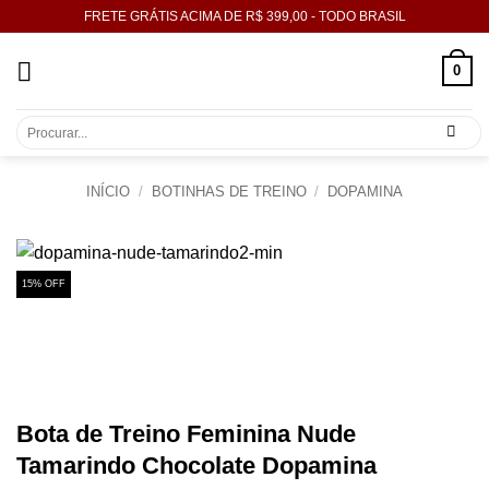
Skip
FRETE GRÁTIS ACIMA DE R$ 399,00 - TODO BRASIL
to
content
0
Pesquisar
por:
INÍCIO
/
BOTINHAS DE TREINO
/
DOPAMINA
15% OFF
Bota de Treino Feminina Nude
Tamarindo Chocolate Dopamina