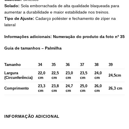
Solado:
Sola emborrachada de alta qualidade blaqueada para
aumentar a durabilidade e maior estabilidade nos treinos.
Tipo de Ajuste:
Cadarço poliéster e fechamento de zíper na
lateral
Informações adicionais: Numeração do produto da foto nº 35
Guia de tamanhos – Palmilha
Tamanho
34
35
36
37
38
39
Largura
22,0
22,5
23,0
23,5
24,0
24,5cm
(Circunferência)
cm
cm
cm
cm
cm
23,3
23,8
24,7
25,0
26,0
Comprimento
26,3 cm
cm
cm
cm
cm
cm
INFORMAÇÃO ADICIONAL