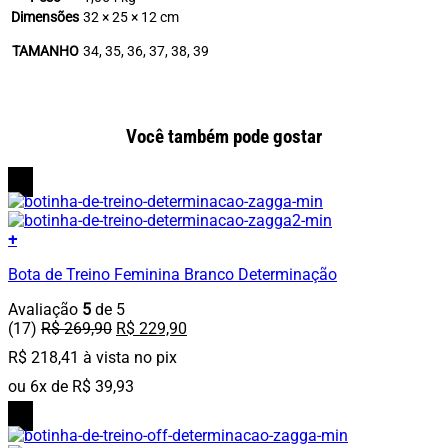
Dimensões
32 × 25 × 12 cm
TAMANHO
34, 35, 36, 37, 38, 39
Você também pode gostar
15%
OFF
+
Este
Bota de Treino Feminina Branco Determinação
produto
tem
Avaliação
5
de 5
várias
O
O
(17)
R$
269,90
R$
229,90
variantes.
preço
preço
As
R$
218,41
à vista no pix
original
atual
opções
era:
é:
ou
6
x de
R$
39,93
podem
R$ 269,90.
R$ 229,90.
ser
15%
OFF
escolhidas
na