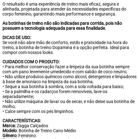
O resultado é uma experiência de treino mais eficaz, segura e
alinhada, projetada para atender às necessidades específicas do
corpo feminino, garantindo mais performance e segurança.
As botinhas de treino não são indicadas para corrida, pois não
possuem a tecnologia adequada para essa finalidade.
DICAS DE USO:
Se você não abre mão de conforto, estilo e praticidade na hora do
treino, a botinha de treino Dopamina é a opção perfeita. Ideal para
compor com nossos looks.
CUIDADOS COM O PRODUTO:
• Para melhor conservação fazer a limpeza da sua botinha sempre
com um pano levemente umedecido e com sabão de coco neutro;
• Não utilize produtos químicos como álcool, detergentes e limpadores
à base de amoníaco na limpeza da sua botinha;
• Seque a sua botinha à sombra, com a sola voltada para baixo;
• Se a palmilha e os cadarços forem removíveis, lave-os
separadamente;
• Não utilize máquina de lavar ou de secar, e não deixe sua botinha de
molho;
• Calce sempre com os pés limpinhos.
CARACTERÍSTICAS:
Marca:
Zagga Calçados
Modelo
: Botinha de Treino Cano Médio
Gênero:
Feminino