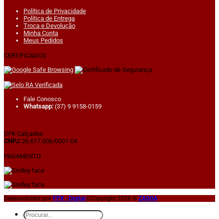
Política de Privacidade
Política de Entrega
Troca e Devolução
Minha Conta
Meus Pedidos
CERTIFICADOS
Fale Conosco
Whatsapp:
(37) 9 9158-0159
DFK Calçados
CNPJ:
26.617.006/0001-04
PAGAMENTO
Desenvolvidor por
FPX - Digital
|
Copyright 2026 ©
ZAGGA
Pesquisar