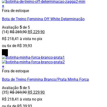
página
+
do
Este
Fora de estoque
produto
produto
Bota de Treino Feminina Off White Determinação
tem
várias
Avaliação
5
de 5
variantes.
O
O
(14)
R$
269,90
R$
229,90
As
preço
preço
opções
R$
218,41
à vista no pix
original
atual
podem
era:
é:
ou
6
x de
R$
39,93
ser
R$ 269,90.
R$ 229,90.
escolhidas
15%
OFF
na
página
do
+
produto
Este
Fora de estoque
produto
Bota de Treino Feminina Branco/Prata Minha Força
tem
várias
Avaliação
5
de 5
variantes.
O
O
(35)
R$
269,90
R$
229,90
As
preço
preço
opções
R$
218,41
à vista no pix
original
atual
podem
era:
é:
ou
6
x de
R$
39,93