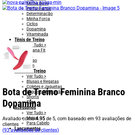
Minha Base
Performance
Determinação
Minha Força
Ciclos
Dopamina
Vitaminada
Tênis de Treino
Ver Tudo >
Emana Fit
Lift
Pulso
Slim
Looks de Treino
Ver Tudo >
Blusas e Regatas
Coletes e Jaquetas
Bota de Treino Feminina Branco
Legging e Macacão
Shorts
Dopamina
Tops
Acessórios
Ver Tudo >
Meias
Avaliado como
4.95
de 5, com baseado em
93
avaliações de
Para Cabelo
clientes
Lançamentos
(
93
avaliações de clientes)