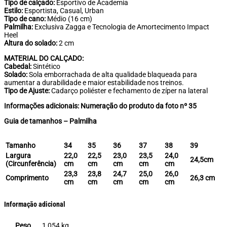
Tipo de calçado:
Esportivo de Academia
Estilo:
Esportista, Casual, Urban
Tipo de cano:
Médio (16 cm)
Palmilha:
Exclusiva Zagga e Tecnologia de Amortecimento Impact
Heel
Altura do solado:
2 cm
MATERIAL DO CALÇADO:
Cabedal:
Sintético
Solado:
Sola emborrachada de alta qualidade blaqueada para
aumentar a durabilidade e maior estabilidade nos treinos.
Tipo de Ajuste:
Cadarço poliéster e fechamento de zíper na lateral
Informações adicionais: Numeração do produto da foto nº 35
Guia de tamanhos – Palmilha
Tamanho
34
35
36
37
38
39
Largura
22,0
22,5
23,0
23,5
24,0
24,5cm
(Circunferência)
cm
cm
cm
cm
cm
23,3
23,8
24,7
25,0
26,0
Comprimento
26,3 cm
cm
cm
cm
cm
cm
Informação adicional
Peso
1,054 kg