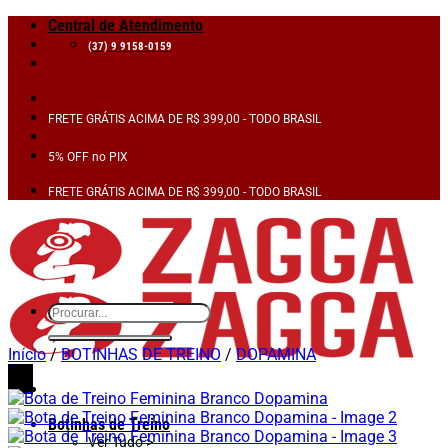
Skip
Central de Atendimento
to
(37) 9 9158-0159
content
FRETE GRÁTIS ACIMA DE R$ 399,00 - TODO BRASIL
5% OFF no PIX
FRETE GRÁTIS ACIMA DE R$ 399,00 - TODO BRASIL
Pesquisar
por:
Início
/
BOTINHAS DE TREINO
/
DOPAMINA
15%
OFF
Botinhas de Treino
Ver Tudo >