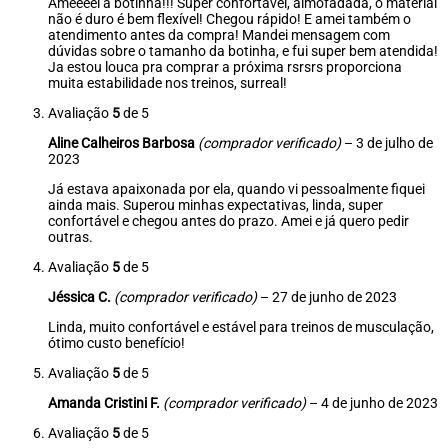
Ameeeei a botinha!!! Super confortável, almofadada, o material
não é duro é bem flexível! Chegou rápido! E amei também o
atendimento antes da compra! Mandei mensagem com
dúvidas sobre o tamanho da botinha, e fui super bem atendida!
Ja estou louca pra comprar a próxima rsrsrs proporciona
muita estabilidade nos treinos, surreal!
Avaliação
5
de 5
Aline Calheiros Barbosa
(comprador verificado)
–
3 de julho de
2023
Já estava apaixonada por ela, quando vi pessoalmente fiquei
ainda mais. Superou minhas expectativas, linda, super
confortável e chegou antes do prazo. Amei e já quero pedir
outras.
Avaliação
5
de 5
Jéssica C.
(comprador verificado)
–
27 de junho de 2023
Linda, muito confortável e estável para treinos de musculação,
ótimo custo benefício!
Avaliação
5
de 5
Amanda Cristini F.
(comprador verificado)
–
4 de junho de 2023
Avaliação
5
de 5