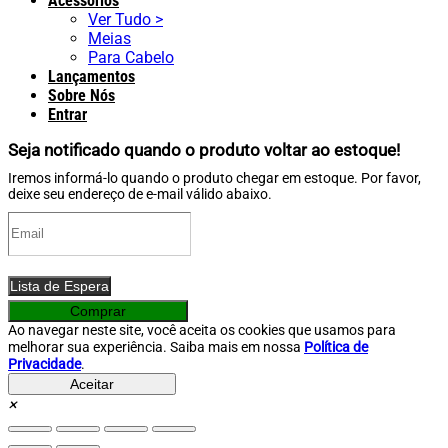
Acessórios
Ver Tudo >
Meias
Para Cabelo
Lançamentos
Sobre Nós
Entrar
Seja notificado quando o produto voltar ao estoque!
Iremos informá-lo quando o produto chegar em estoque. Por favor,
deixe seu endereço de e-mail válido abaixo.
Lista de Espera
O
O
Comprar
preço
preço
Ao navegar neste site, você aceita os cookies que usamos para
original
atual
melhorar sua experiência. Saiba mais em nossa
Política de
era:
é:
Privacidade
.
R$ 269,90.
R$ 229,90.
Aceitar
×