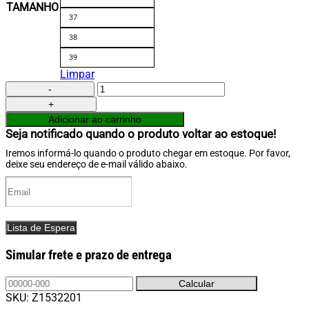
TAMANHO
37
38
39
Limpar
Bota
de
Treino
Adicionar ao carrinho
Feminina
Seja notificado quando o produto voltar ao estoque!
Branco
Dopamina
Iremos informá-lo quando o produto chegar em estoque. Por favor,
deixe seu endereço de e-mail válido abaixo.
quantidade
Lista de Espera
Simular frete e prazo de entrega
SKU:
Z1532201