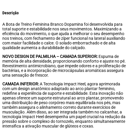
Descrição
A Bota de Treino Feminina Branco Dopamina foi desenvolvida para
total suporte e estabilidade nos seus movimentos. Maximizando a
eficiência do movimento, o que ajuda a melhorar o seu desempenho
nos treinos, com fechamento de zíper funcional na lateral auxiliando
com maior facilidade o calce. O solado emborrachado e de alta
qualidade aumenta a durabilidade do calçado.
NOVO DESIGN DE PALMILHA – CAMADA SUPERIOR:
Espuma de
memória de alta densidade, proporcionando conforto e ajuste no pé.
Revestimento antimicrobiano, que impede odores e a proliferação de
bactérias, e a incorporação de microcápsulas aromáticas assegura
uma sensação de frescor.
CAMADA INFERIOR:
A Tecnologia Impact Heel, agora aprimorada
com um design anatômico adaptado ao arco plantar feminino,
redefine a experiência de suporte e estabilidade. Esta inovação não
apenas oferece um suporte estrutural ao arco plantar, promovendo
uma distribuição de peso corpóreo mais equilibrada nos pés, mas
também assegura o alinhamento correto durante exercícios de
musculação. Além disso, ao ser integrada também no calcanhar, a
tecnologia Impact Heel desempenha um papel crucial na redução da
pressão sobre o complexo do tornozelo, enquanto simultaneamente
intensifica a ativação muscular de glúteos e coxas.