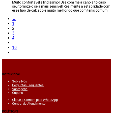
Muito confortável e lindíssimo! Use com meia cano alto caso
seu tornozelo seja mais sensível! Realmente a estabilidade com
esse tipo de calçado é muito melhor do que com tênis comum.
←
1
2
3
4
…
10
→
Institucional
Sobre Nós
Perguntas Frequentes
Vantagens
Cupons
Clique e Compre pelo WhatsApp
Central de Atendimento
POLÍTICAS