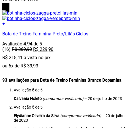
ser
R$ 269,90.
R$ 229,90.
escolhidas
15%
OFF
na
página
do
+
produto
Este
Bota de Treino Feminina Preto/Lilás Ciclos
produto
tem
Avaliação
4.94
de 5
várias
O
O
(16)
R$
269,90
R$
229,90
variantes.
preço
preço
As
R$
218,41
à vista no pix
original
atual
opções
era:
é:
ou
6
x de
R$
39,93
podem
R$ 269,90.
R$ 229,90.
ser
escolhidas
93 avaliações para
Bota de Treino Feminina Branco Dopamina
na
página
Avaliação
5
de 5
do
Dalvania Noleto
(comprador verificado)
–
20 de julho de 2023
produto
Avaliação
5
de 5
Elydianne Oliveira da Silva
(comprador verificado)
–
20 de julho
de 2023