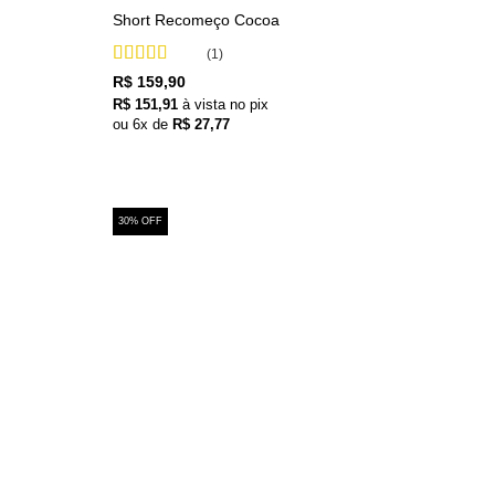
Short Recomeço Cocoa
(1)
Avaliação
5
R$
159,90
de 5
R$
151,91
à vista no pix
ou
6
x de
R$
27,77
30% OFF
+