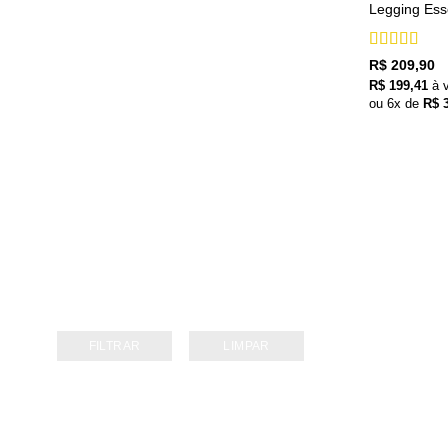
Legging Ess
Avaliação
5
R$
209,90
de 5
R$
199,41
à 
ou
6
x de
R$
3
FILTRAR
LIMPAR
+