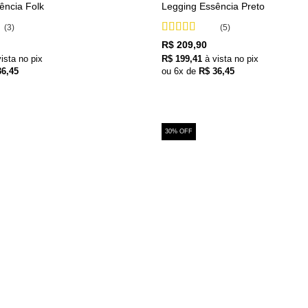
ência Folk
Legging Essência Preto
(3)
(5)
Avaliação
5
R$
209,90
de 5
vista no pix
R$
199,41
à vista no pix
6,45
ou
6
x de
R$
36,45
30% OFF
+