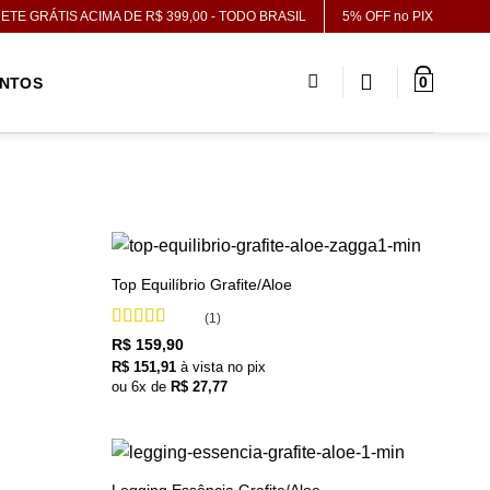
ETE GRÁTIS ACIMA DE R$ 399,00 - TODO BRASIL
5% OFF no PIX
0
NTOS
+
Top Equilíbrio Grafite/Aloe
(1)
Avaliação
5
R$
159,90
de 5
R$
151,91
à vista no pix
ou
6
x de
R$
27,77
+