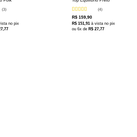
io Folk
Top Equilíbrio Preto
(3)
(4)
Avaliação
5
R$
159,90
de 5
vista no pix
R$
151,91
à vista no pix
7,77
ou
6
x de
R$
27,77
+