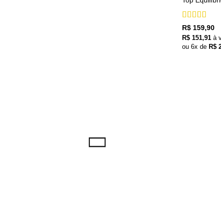
Top Equilíbr
Avaliação
5
R$
159,90
de 5
R$
151,91
à 
ou
6
x de
R$
2
+