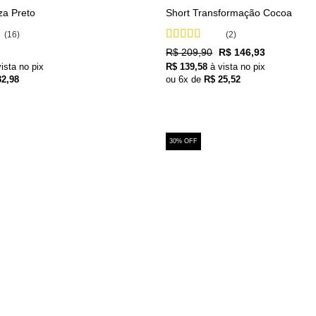
za Preto
Short Transformação Cocoa
(16)
(2)
Avaliação
5
O
O
R$
209,90
R$
146,93
de 5
preço
preço
vista no pix
R$
139,58
à vista no pix
original
atual
2,98
ou
6
x de
R$
25,52
era:
é:
R$ 209,90.
R$ 146,93.
30% OFF
+