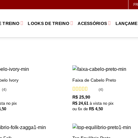
FR
E TREINO
LOOKS DE TREINO
ACESSÓRIOS
LANÇAME
+
belo Ivory
Faixa de Cabelo Preto
(4)
(4)
Avaliação
5
R$
25,90
de 5
sta no pix
R$
24,61
à vista no pix
,50
ou
6
x de
R$
4,50
+