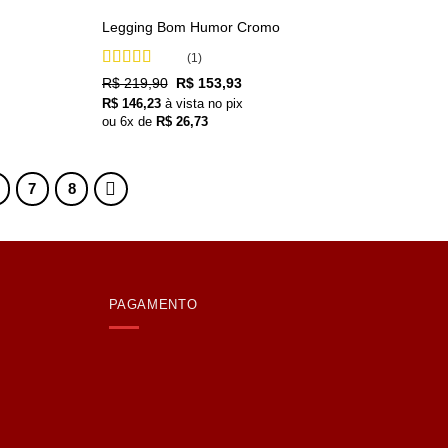
Legging Bom Humor Cromo
(1)
Avaliação
5
O
O
R$
219,90
R$
153,93
de 5
preço
preço
R$
146,23
à vista no pix
original
atual
ou
6
x de
R$
26,73
era:
é:
R$ 219,90.
R$ 153,93.
7
8
PAGAMENTO