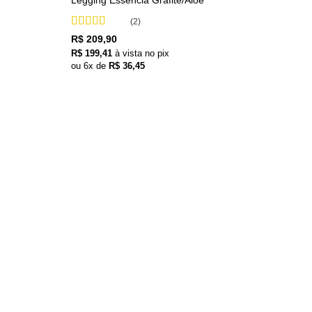
Legging Essência Grafite/Aloe
(2)
Avaliação
5
R$
209,90
de 5
R$
199,41
à vista no pix
ou
6
x de
R$
36,45
+