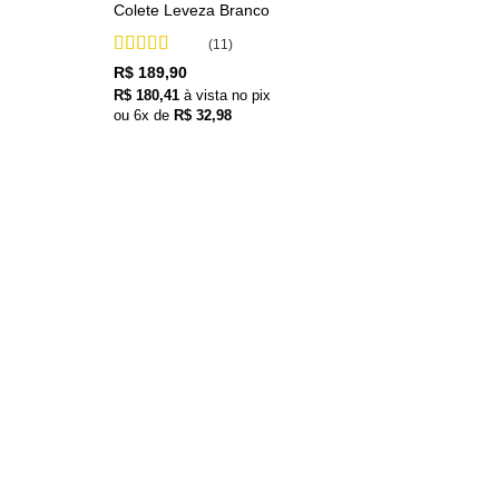
Colete Leveza Branco
(11)
Avaliação
5
R$
189,90
de 5
R$
180,41
à vista no pix
ou
6
x de
R$
32,98
+