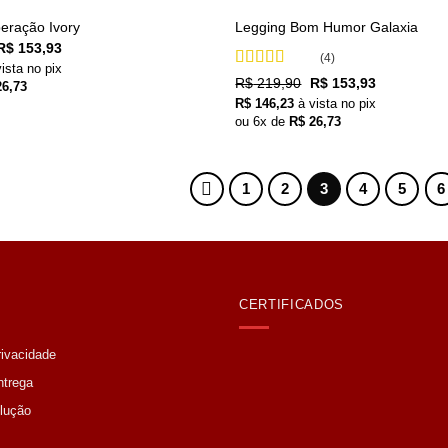
eração Ivory
Legging Bom Humor Galaxia
O
O
R$
153,93
(4)
preço
preço
vista no pix
original
atual
Avaliação
O
O
R$
219,90
R$
153,93
6,73
era:
é:
4.75
de 5
preço
preço
R$ 219,90.
R$ 153,93.
R$
146,23
à vista no pix
original
atual
ou
6
x de
R$
26,73
era:
é:
R$ 219,90.
R$ 153,93.
1
2
3
4
5
6
CERTIFICADOS
rivacidade
ntrega
lução