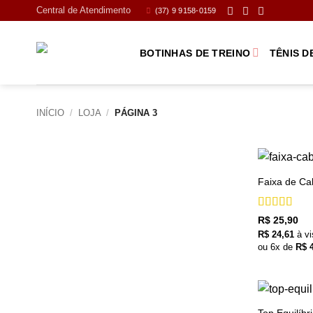
Skip
Central de Atendimento
(37) 9 9158-0159
to
content
BOTINHAS DE TREINO
TÊNIS D
INÍCIO
/
LOJA
/
PÁGINA 3
+
Faixa de Ca
Avaliação
R$
25,90
4.25
de 5
R$
24,61
à vi
ou
6
x de
R$
4
+