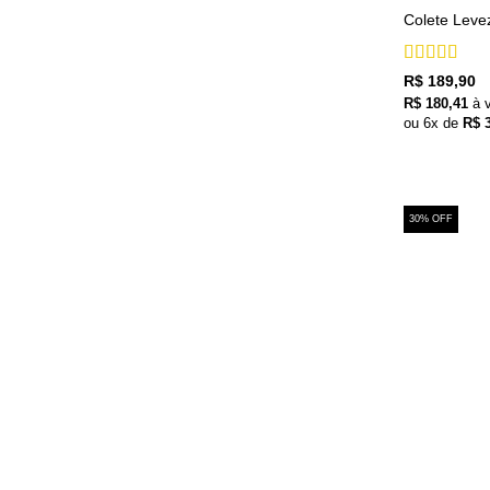
Colete Leve
Avaliação
5
R$
189,90
de 5
R$
180,41
à 
ou
6
x de
R$
3
30% OFF
+